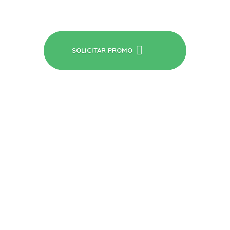
SOLICITAR PROMO
Lechoneria bogota
Fabrica de Lechonas a Domicilio
Productos