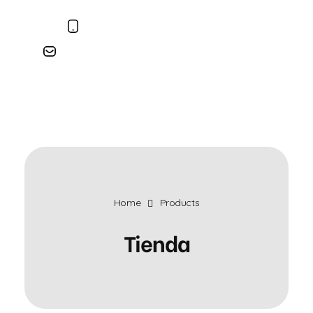
310-2885875
|
310-2839607
lechonerialacasadelalechona@gmail.com
Lechoneria bogota
Fabrica de Lechonas a Domicilio
Home
Products
Tienda